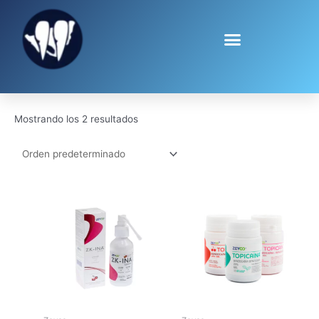
Ir
al
contenido
Inicio
/ Zeyco
Zeyco
Mostrando los 2 resultados